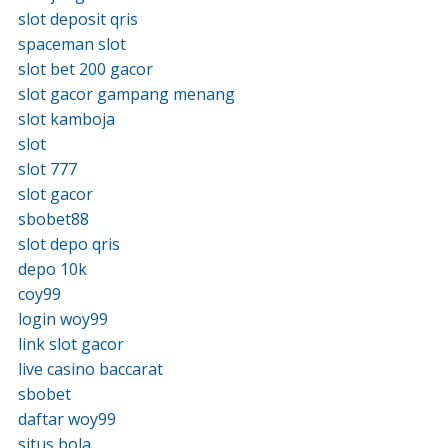
slot deposit qris
spaceman slot
slot bet 200 gacor
slot gacor gampang menang
slot kamboja
slot
slot 777
slot gacor
sbobet88
slot depo qris
depo 10k
coy99
login woy99
link slot gacor
live casino baccarat
sbobet
daftar woy99
situs bola